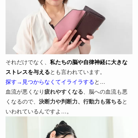
それだけでなく、
私たちの脳や自律神経に大きな
ストレスを与える
とも言われています。
探す→見つからなくてイライラする
と…
血流が悪くなり
疲れやすくなる
、脳への血流も悪
くなるので、
決断力や判断力、行動力も落ちる
と
いわれているんですよ…。