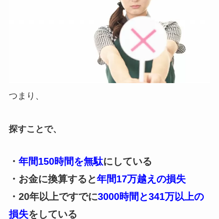
つまり、
探すことで、
・
年間150時間を無駄
にしている
・お金に換算すると
年間17万越えの損失
・20年以上ですでに
3000時間と341万以上の
損失
をしている