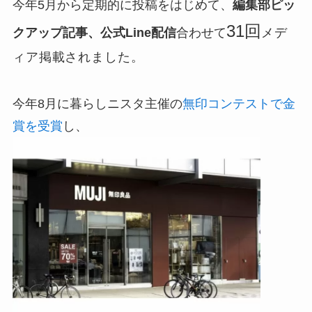
今年5月から定期的に投稿をはじめて、
編集部ピッ
31回
クアップ記事、公式Line配信
合わせて
メデ
ィア掲載されました。
今年8月に暮らしニスタ主催の
無印コンテストで金
賞を受賞
し、