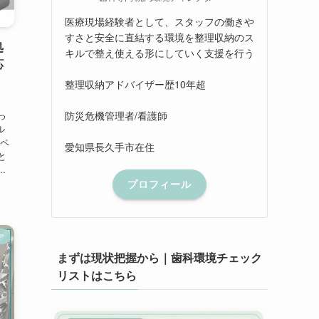
医療現場経験者として、スタッフの働きや
すさと安全に直結する環境を整理収納のス
処
キルで整え使える形にしていく支援を行う
応
整理収納アドバイザー歴10年超
防災危機管理者/看護師
っ
ル
スペ
愛知県長久手市在住
と
.
プロフィール
ア
まずは現状把握から｜歯科環境チェック
リストはこちら