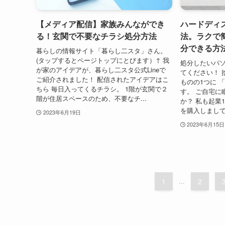
【メディア配信】家族みんなができ
ハードディ
る！玄関で不要なチラシ処分方法
法。ラクで
分できる方
暮らしの情報サイト「暮らし二スタ」さん。
(タップするとページトップにとびます）↑ 我
処分したいパ
が家のアイデアが、暮らし二スタ公式Lineで
てください！ 
ご紹介されました！ 配信されたアイデアはこ
ものの1つに 
ちら 毎日入ってくるチラシ。 1階が玄関で２
す。 ご自宅に
階が住居スペースのため、不要なチ...
か？ 私も起業
を購入しまして
2023年6月19日
2023年6月15日
1
...
2