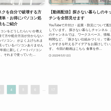
スクを自分で破壊する方
【動画配信】探さない暮らしのキ
簡単・お得にパソコン処
チンを全部見せます
法もご紹介
YouTubeで片付け・起業・防災について配
しています。 探さない暮らしチャンネル 
ソコンをどうしたらいいか教え
のチャンネルでは、ワークスペース、情報
捨て方や処分方法が分からない
時間など、「探さない仕組みづくり」で暮
「パソコン」 がよく上げられま
しやすさを叶えるアイデアをお届けしてい
眠っているパソコンありません
す。 今回の動画はこちら 食事を作...
1年前に新しくノートパソコン
、それまで使っていた...
2023年5月12日
3
4
5
6
...
17