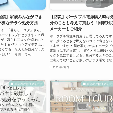
配信】家族みんなができ
【防災】ポータブル電源購入時は
不要なチラシ処分方法
分のことも考えて買おう！回収対
メーカーもご紹介
サイト「暮らし二スタ」さん。
ページトップにとびます）↑ 我
ポータブル電源を買おうと思ってるんです
が、暮らし二スタ公式Lineで
が、捨てるときは燃えないゴミで出せない
た！ 配信されたアイデアはこ
て本当ですか？ 我が家も2台あるポータブ
まくても、なんとか自分だけの
電源（以下ポタ電）。 買うときに値段や
ほしい！ 今回、そん...
ックを気にするけども、処分するときのこ
は考えてないことが多いのがポタ電ではな..
2023年7月7日
自宅の片付けアイデア
自宅の片付けアイデ