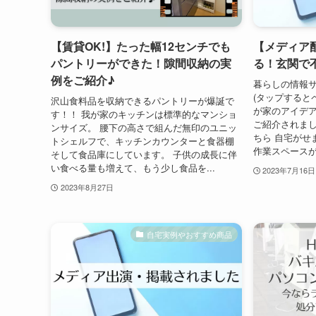
【賃貸OK!】たった幅12センチでも
【メディア
パントリーができた！隙間収納の実
る！玄関で
例をご紹介♪
暮らしの情報
(タップすると
沢山食料品を収納できるパントリーが爆誕で
が家のアイデア
す！！ 我が家のキッチンは標準的なマンショ
ご紹介されまし
ンサイズ。 腰下の高さで組んだ無印のユニッ
ちら 自宅がせ
トシェルフで、キッチンカウンターと食器棚
作業スペースが
そして食品庫にしています。 子供の成長に伴
い食べる量も増えて、もう少し食品を...
2023年7月16日
2023年8月27日
自宅実例やおすすめ商品