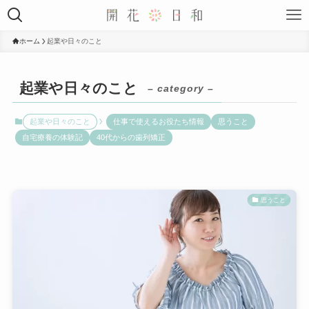
ホーム
起業や日々のこと
起業や日々のこと
– category –
起業や日々のこと
仕事で使えるお役たち情報
思うこと
自宅療養の体験記
40代からの歯列矯正
思うこと