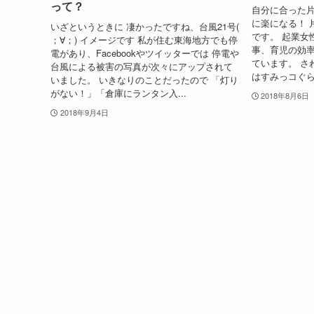
って？
自分に合った
に楽になる！ 
いざというときに 凄かったですね、台風21号(
です。 起業女
；∀；) イメージです 私が住む東海地方でも停
事、育児の効率
電があり、Facebookやツイッターでは 停電や
ています。 さ
台風による被害の写真が次々にアップされて
はすみっコぐらし
いました。 いきなりのことだったので 「灯り
がない！」「倉庫にランタン入...
2018年8月6日
2018年9月4日