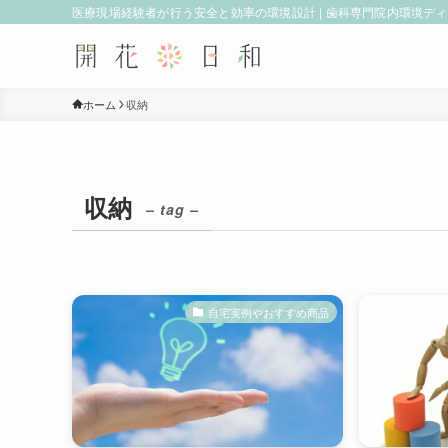
医療現場経験者が行う安全と効率の環境設計 | 歯科専門院内環境デ
ホーム
収納
収納
– tag –
自宅実例やおすすめ商品