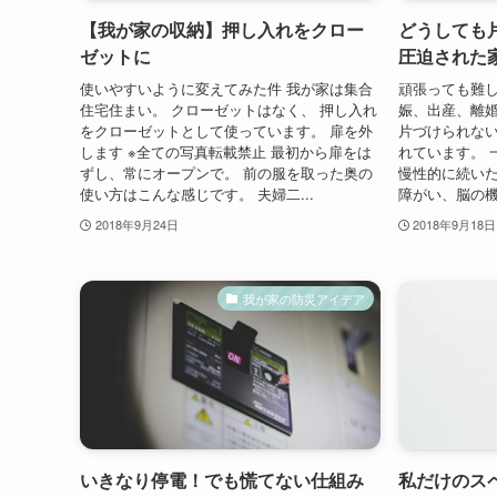
【我が家の収納】押し入れをクロー
どうしても
ゼットに
圧迫された
使いやすいように変えてみた件 我が家は集合
頑張っても難し
住宅住まい。 クローゼットはなく、 押し入れ
娠、出産、離
をクローゼットとして使っています。 扉を外
片づけられな
します ※全ての写真転載禁止 最初から扉をは
れています。 
ずし、常にオープンで。 前の服を取った奥の
慢性的に続いた
使い方はこんな感じです。 夫婦二...
障がい、脳の機
2018年9月24日
2018年9月18日
我が家の防災アイデア
いきなり停電！でも慌てない仕組み
私だけのス