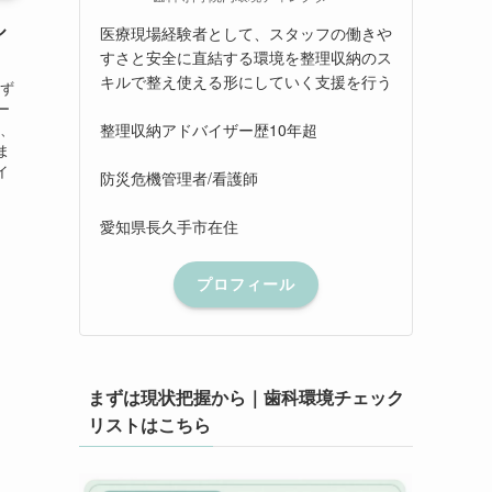
ル
医療現場経験者として、スタッフの働きや
すさと安全に直結する環境を整理収納のス
キルで整え使える形にしていく支援を行う
れず
ー
整理収納アドバイザー歴10年超
て、
ま
イ
防災危機管理者/看護師
愛知県長久手市在住
プロフィール
まずは現状把握から｜歯科環境チェック
リストはこちら