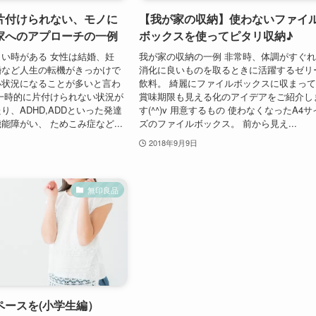
片付けられない、モノに
【我が家の収納】使わないファイ
家へのアプローチの一例
ボックスを使ってピタリ収納♪
い時がある 女性は結婚、妊
我が家の収納の一例 非常時、体調がすぐ
婚など人生の転機がきっかけで
消化に良いものを取るときに活躍するゼリ
い状況になることが多いと言わ
飲料。 綺麗にファイルボックスに収まっ
一時的に片付けられない状況が
賞味期限も見える化のアイデアをご紹介し
り、ADHD,ADDといった発達
す(^^)v 用意するもの 使わなくなったA4サ
能障がい、 ためこみ症など...
ズのファイルボックス。 前から見え...
2018年9月9日
無印良品
ペースを(小学生編）