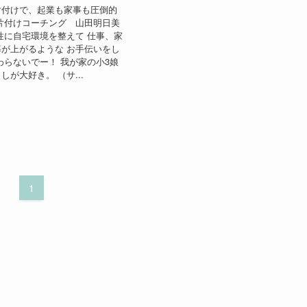
片付けで、起業も家事も圧倒的
片付けコーチング 山田明日美
性に自宅環境を整えて 仕事、家
が上がるような お手伝いをし
わらないでー！ 我が家の小3娘
が大好き。 （サ...
1