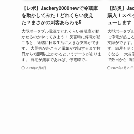
【レポ】Jackery2000newで冷蔵庫
【防災】Jac
を動かしてみた！どれくらい使え
購入！スペ
た？まさかの刺客あらわる⁉
ューします
大型ポータブル電源でどれくらい冷蔵庫が動
大型ポータブル
かせるのかやってみよう！ 災害時に停電が起
に停電が起こ
こると、途端に日常生活に大きな支障がでま
支障がでます。
す。 大災害が起こると電気が復旧するまで数
ず、部屋も暗
日から1週間以上かかるというデータがありま
くなる… 大災
す。 自宅が無事であれば、停電時で...
で数日から1週
2025年2月3日
2025年1月29日