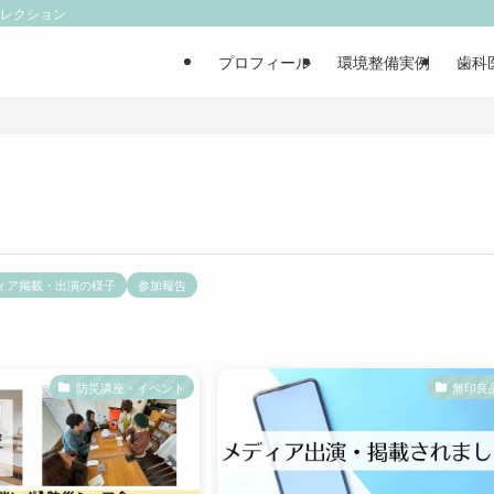
ィレクション
プロフィール
環境整備実例
歯科
ィア掲載・出演の様子
参加報告
防災講座・イベント
無印良