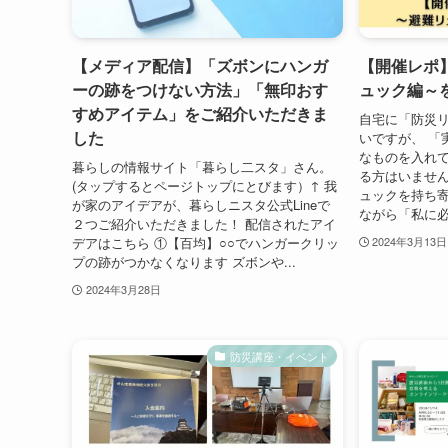
【メディア配信】「ズボンにハンガ
【開催レポ
ーの跡をつけない方法」「無印おす
ュック編～
すめアイテム」をご紹介いただきま
自宅に「防災
した
いですが、 「
なものを入れて
暮らしの情報サイト「暮らし二スタ」さん。
る方はいません
(タップするとページトップにとびます）↑ 我
ュックを持ち
が家のアイデアが、暮らしニスタ公式Lineで
ながら「私に必
２つご紹介いただきました！ 配信されたアイ
デアはこちら ①【百均】○○でハンガークリッ
2024年3月13日
プの跡がつかなくなります ズボンや...
2024年3月28日
防災講座・イベント