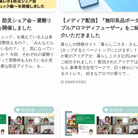
】防災シェア会～避難リ
【メディア配信】『無印良品ポー
を開催しました
ブルアロマディフューザー』をご
介いただきました
リュック」を備えている人は多
実際使えるの？」「みんなどん
暮らしの情報サイト「暮らし二スタ」さん
いるの？」 と、気になってい
(タップするとページトップにとびます）↑
か？ 今回、それぞれの避難リ
が家のアイデアが、暮らしニスタ公式Line
寄って実際何を入れているか見
ご紹介されました！ 配信されたアイデア
要な防災アイテム」を...
ちら 家事育児在宅ワークで、日々静かに
るストレス。 好きなアロマの香りで...
2024年3月8日
防災講座・イベント
防災講座・イベン