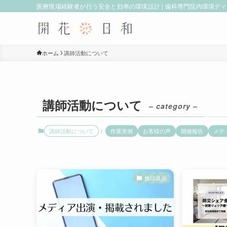
医療現場経験者が行う安全と効率の環境設計 | 歯科専門院内環境デ
ホーム
講師活動について
講師活動について
– category –
講師活動について
作業実例
お客様の声
開催報告
メデ
無印良品