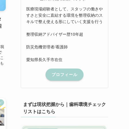
医療現場経験者として、スタッフの働きや
すさと安全に直結する環境を整理収納のス
タ
キルで整え使える形にしていく支援を行う
紹
整理収納アドバイザー歴10年超
。
防災危機管理者/看護師
 我
で
はこ
愛知県長久手市在住
つも
プロフィール
ト
まずは現状把握から｜歯科環境チェック
リストはこちら