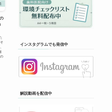
の
ョ
た
 そ
インスタグラムでも発信中
回、
ま
んの
解説動画を配信中