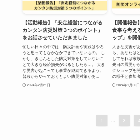
【活動報告】「安定経営につながる
【開催報告
カンタン防災対策３つのポイント」
食事を考え
をお話させていただきました
ップ」を開
忙しい日々の中では、防災計画や実践はやろ
大きな災害が
うと思ってもなかなかできていないもの。 し
ら、あなたはど
かし、きちんとした防災対策をしていないこ
してそれは家族
とで大きな経済損失が出るとしたら…。 大き
先日の震災か
な災害が起こっても事業が継続できるよう、
クショップを開
普段からやっておくとよい防災対策があ...
の様子と参加者
2024年2月21日
2024年1月30日
1
...
3