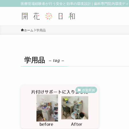
医療現場経験者が行う安全と効率の環境設計 | 歯科専門院内環境デ
ホーム
学用品
学用品
– tag –
作業実例