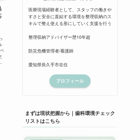
処
医療現場経験者として、スタッフの働きや
応
すさと安全に直結する環境を整理収納のス
キルで整え使える形にしていく支援を行う
整理収納アドバイザー歴10年超
っ
ル
スペ
防災危機管理者/看護師
と
.
愛知県長久手市在住
プロフィール
まずは現状把握から｜歯科環境チェック
リストはこちら