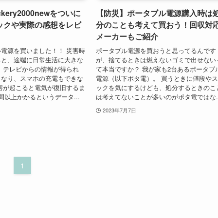
kery2000newをついに
【防災】ポータブル電源購入時は
ックや実際の感想をレビ
分のことも考えて買おう！回収対
メーカーもご紹介
電源を買いました！！ 災害時
ポータブル電源を買おうと思ってるんです
ると、途端に日常生活に大きな
が、捨てるときは燃えないゴミで出せない
 テレビからの情報が得られ
て本当ですか？ 我が家も2台あるポータブ
くなり、スマホの充電もできな
電源（以下ポタ電）。 買うときに値段や
害が起こると電気が復旧するま
ックを気にするけども、処分するときのこ
間以上かかるというデータ...
は考えてないことが多いのがポタ電ではな..
2023年7月7日
1