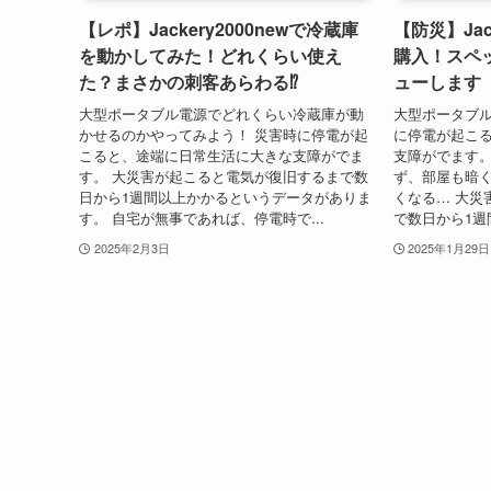
【レポ】Jackery2000newで冷蔵庫
【防災】Jac
を動かしてみた！どれくらい使え
購入！スペ
た？まさかの刺客あらわる⁉
ューします
大型ポータブル電源でどれくらい冷蔵庫が動
大型ポータブル
かせるのかやってみよう！ 災害時に停電が起
に停電が起こ
こると、途端に日常生活に大きな支障がでま
支障がでます。
す。 大災害が起こると電気が復旧するまで数
ず、部屋も暗
日から1週間以上かかるというデータがありま
くなる… 大災
す。 自宅が無事であれば、停電時で...
で数日から1週
2025年2月3日
2025年1月29日