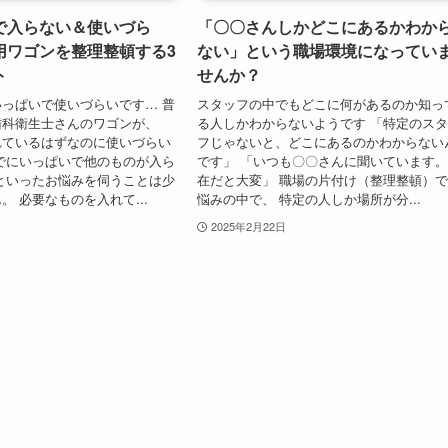
で入らない＆使いづら
「〇〇さんしかどこにあるかわか
用ワゴンを整理整頓する3
ない」という職場環境になってい
ト
せんか？
っぱいで使いづらいです… 普
スタッフの中でもどこに何があるのか知っ
歯科衛生士さんのワゴンが、
る人しかわからないようです 「特定のス
れているはずなのに使いづらい
フじゃないと、どこにあるのかわからない
でにいっぱいで他のものが入ら
です」 「いつも〇〇さんに聞いています
といったお悩みを伺うことは少
在だと大変」 職場の片付け（整理整頓）
。 必要なものを入れて...
悩みの中で、 特定の人しか場所が分...
2025年2月22日