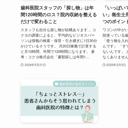
歯科医院スタッフの「探し物」は年
「いっぱい
間120時間のロス？院内収納を整える
い」衛生士
だけで変わること
つのポイン
スタッフも自分も探し物が結構あります… コ
ワゴンの中がい
クヨの調査によると、平均的なビジネスパー
段使っている
ソンは情報の検索・保管・引き継ぎに1日30分
「使う物を入
かけているそうです。 月20日稼働で計算する
んです」 「す
と月10時間、年間で120時間になります。 参
ないんです」 
考：コクヨ株式会社「書類探しは年間1...
なくありません
2026年5月21日
2025年3月5日
歯科環境の進化ポイント